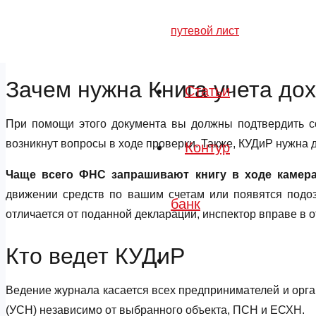
Книга учета доходов и расходов (сокращенно КУДиР) 
юридическое лицо (организация) в хронологическом поряд
путевой лист
Обязанность ведения устанавливается в статье 346.24 НК
Зачем нужна Книга учета до
Статьи
При помощи этого документа вы должны подтвердить со
возникнут вопросы в ходе проверки. Также, КУДиР нужна 
Контур
Чаще всего ФНС запрашивают книгу в ходе камер
движении средств по вашим счетам или появятся подо
банк
отличается от поданной декларации, инспектор вправе в
Кто ведет КУДиР
Ведение журнала касается всех предпринимателей и орг
(УСН) независимо от выбранного объекта, ПСН и ЕСХН.