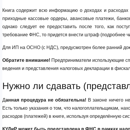
Книга содержит всю информацию о доходах и расходах к
приходные кассовые ордеры, авансовые платежи, банков
однако следует ее предоставить после того, как пост
требование ФНС, то придется внести штраф (подробнее чи
Для ИП на ОСНО (с НДС), предусмотрен более ранний док
Обратите внимание!
Предприниматели использующие спе
ведения и представления налоговых декларации в фиска
Нужно ли сдавать (представл
Д
анная процедура не обязательна!
В законе ничего н
Есть только указания о том, что налогоплательщикам, на
расходов (платежей) в книге, используя определённую с
КУДиР может быть представлена в ФНС в рамках нал