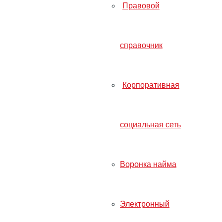
сдавать?
Правовой
Главная
справочник
Статьи
Корпоративная
Книга учета доходов и расходов (КУДИР) — как з
социальная сеть
Воронка найма
Электронный
Протестировать сервис