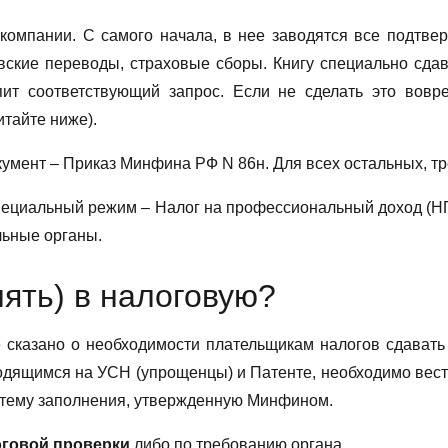
омпании. С самого начала, в нее заводятся все подтвер
ские переводы, страховые сборы. Книгу специально сдав
упит соответствующий запрос. Если не сделать это вовр
тайте ниже).
умент – Приказ Минфина РФ N 86н. Для всех остальных, 
циальный режим – Налог на профессиональный доход (НП
льные органы.
ять) в налоговую?
е сказано о необходимости плательщикам налогов сдавать 
ходящимся на УСН (упрощенцы) и Патенте, необходимо вест
истему заполнения, утвержденную Минфином.
оговой проверки
либо по требованию органа.