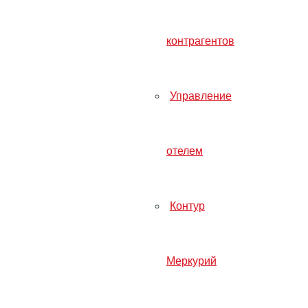
Контур Маркировка
Отчётность в ЕГАИС и ФСРАР
контрагентов
Онлайн-кассы 54-ФЗ
Оператор фискальных данных
Контур Меркурий
Управление
Статьи
отелем
Контур
Книга учета до
Меркурий
— как заполнит