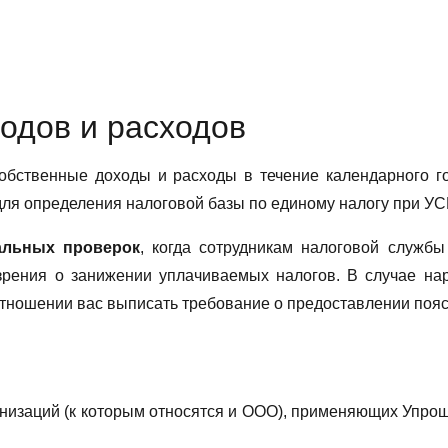
представляет собой специальный журнал, с помощью кот
ке фиксирует хозяйственные операции (поступления и спис
 РФ.
ходов и расходов
бственные доходы и расходы в течение календарного го
для определения налоговой базы по единому налогу при УС
альных проверок
, когда сотрудникам налоговой служб
зрения о занижении уплачиваемых налогов. В случае на
 отношении вас выписать требование о предоставлении поя
анизаций (к которым относятся и ООО), применяющих Упр