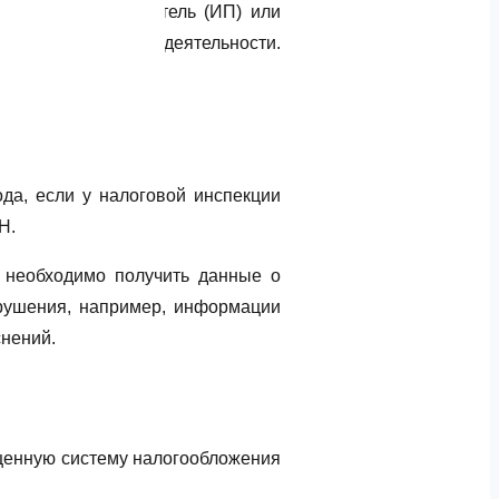
орого предприниматель (ИП) или
ания) в ходе своей деятельности.
да, если у налоговой инспекции
Н.
ы необходимо получить данные о
рушения, например, информации
снений.
ощенную систему налогообложения