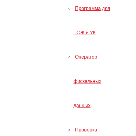
Cервисы
Программа для
Отчетность через интернет
Интернет бухгалтерия для ИП
Онлайн бухгалтерия для ООО
ТСЖ и УК
Электронный документооборот
Удостоверяющий центр
Проверка контрагентов
Оператор
Правовой справочник
Поиск тендеров и аукционов по 44-ФЗ и 223-Ф
Сопровождение торгов
фискальных
Контур Декларант
Онлайн сделки в Росреестре
Программа для ТСЖ и УК
данных
Управление отелем
Корпоративная социальная сеть
Для торговых точек
Проверка