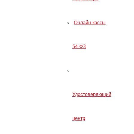
Онлайн-кассы
О компании
54-ФЗ
Услуги
Бухгалтерский учет
Оптимизация налогов
Кадровый учет
3-НДФЛ для физлиц
Юридические услуги
Удостоверяющий
Регистрация ООО
Ликвидация ООО
центр
Регистрация ИП
Закрытие ИП