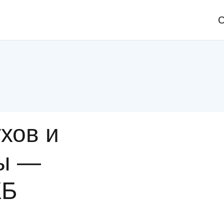
C
хов и
ды —
КБ